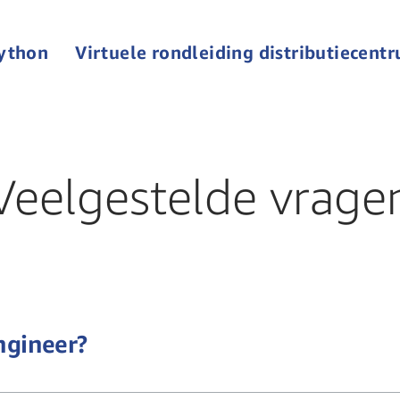
Python
Virtuele rondleiding distributiecent
Veelgestelde vrage
ngineer?